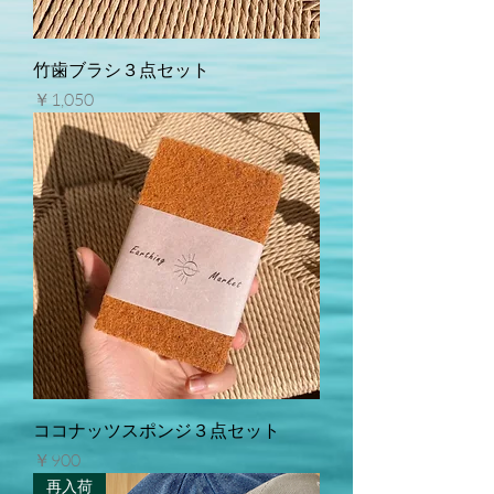
竹歯ブラシ３点セット
価格
￥1,050
ココナッツスポンジ３点セット
価格
￥900
再入荷