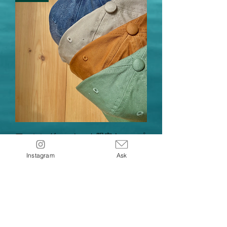
アーシングマーケット限定キャップ
通常価格
セール価格
￥4,400
￥3,900
Instagram
Ask
再入荷